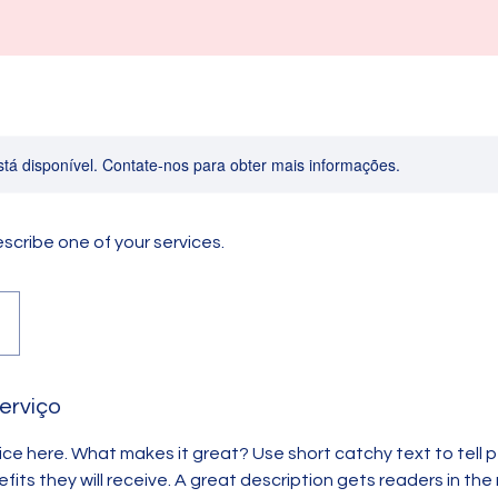
stá disponível. Contate-nos para obter mais informações.
escribe one of your services.
e
erviço
ice here. What makes it great? Use short catchy text to tell
efits they will receive. A great description gets readers in t