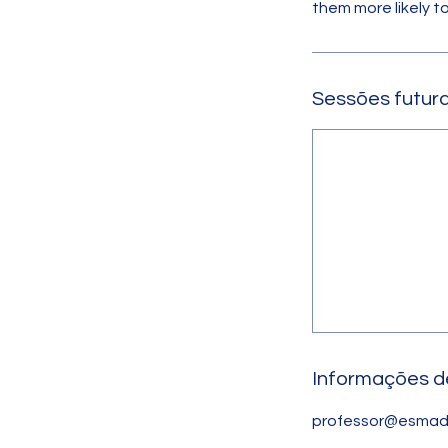
them more likely 
Sessões futur
Informações d
professor@esmad