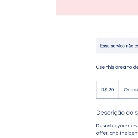
Esse serviço não e
Use this area to d
20
Reais
R$ 20
Onlin
brasileiros
Descrição do s
Describe your serv
offer, and the ben