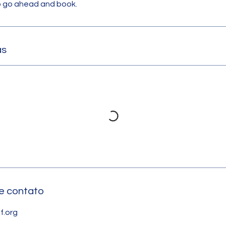
to go ahead and book.
as
e contato
f.org